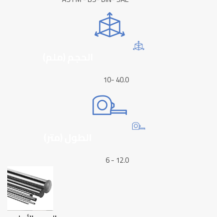
الحجم (ملم)
10- 40.0
الطول (متر)
6 - 12.0